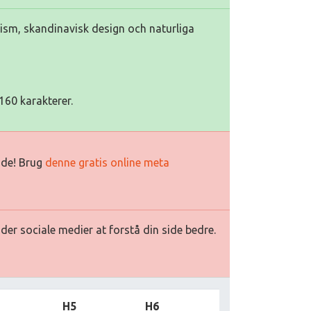
lism, skandinavisk design och naturliga
160 karakterer.
side! Brug
denne gratis online meta
ader sociale medier at forstå din side bedre.
H5
H6