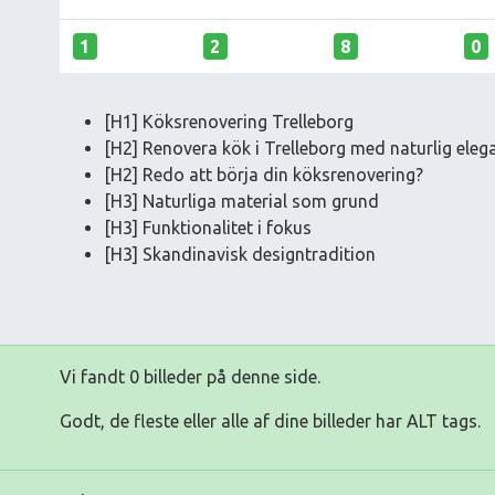
1
2
8
0
[H1] Köksrenovering Trelleborg
[H2] Renovera kök i Trelleborg med naturlig eleg
[H2] Redo att börja din köksrenovering?
[H3] Naturliga material som grund
[H3] Funktionalitet i fokus
[H3] Skandinavisk designtradition
Vi fandt 0 billeder på denne side.
Godt, de fleste eller alle af dine billeder har ALT tags.