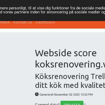
re personligt, til at vise dig funktioner fra de sociale medier
ed vores partnere inden for annoncering på sociale medier 
melse
Kontakt os
Dashboard
Webside score
koksrenovering.
Köksrenovering Trel
ditt kök med kvalite
Genereret November 02 2025 13:55 PM
Gammel data?
!