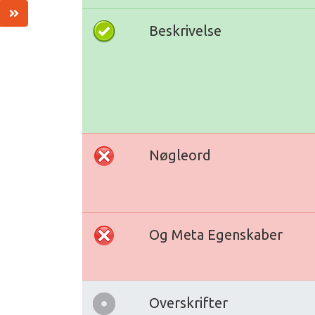
Beskrivelse
Nøgleord
Og Meta Egenskaber
Overskrifter