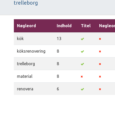
trelleborg
Nøgleord
Indhold
Titel
Nøgleo
kök
13
köksrenovering
8
trelleborg
8
material
8
renovera
6