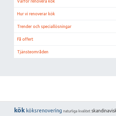
Varför renovera kök
Hur vi renoverar kök
Trender och speciallösningar
Få offert
Tjänsteområden
kök
köksrenovering
skandinavis
naturliga
kvalitet