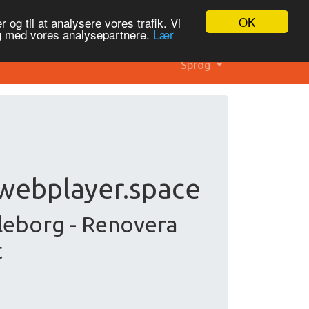
OK
 og til at analysere vores trafik. Vi
og med vores analysepartnere.
Lær
Sprog
webplayer.space
leborg - Renovera
t