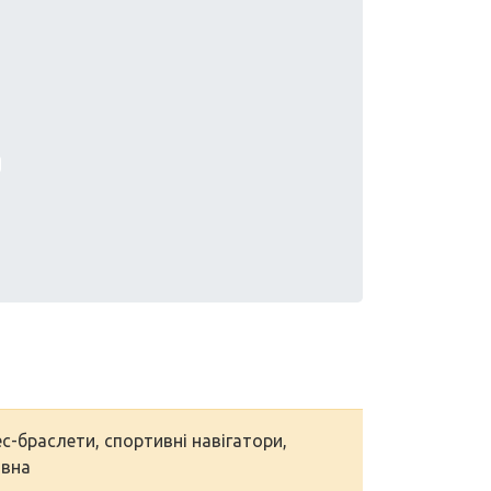
ес-браслети, спортивні навігатори,
овна