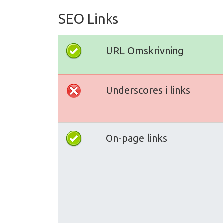
SEO Links
URL Omskrivning
Underscores i links
On-page links