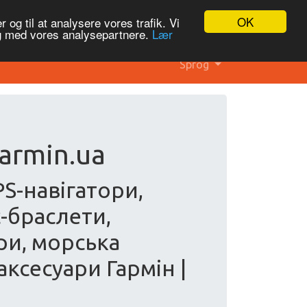
OK
 og til at analysere vores trafik. Vi
og med vores analysepartnere.
Lær
Sprog
armin.ua
GPS-навігатори,
-браслети,
ри, морська
 аксесуари Гармін |