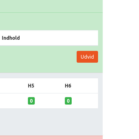
Indhold
Udvid
H5
H6
0
0