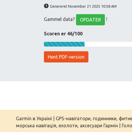
Genereret November 21 2025 10:58 AM
Gammel data?
!
OPDATER
Scoren er 46/100
Hent PDF-version
Garmin в Україні | GPS-навігатори, годинники, фитн
морська навігація, ехолоти, аксесуари Гармін | Гол