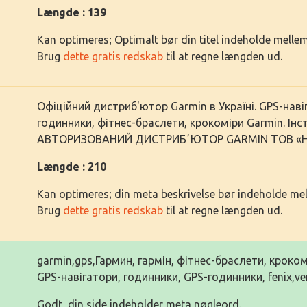
Længde : 139
Kan optimeres; Optimalt bør din titel indeholde mell
Brug
dette gratis redskab
til at regne længden ud.
Офіційний дистриб'ютор Garmin в Україні. GPS-нав
годинники, фітнес-браслети, крокоміри Garmin. Інст
АВТОРИЗОВАНИЙ ДИСТРИБʼЮТОР GARMIN ТОВ «Н
Længde : 210
Kan optimeres; din meta beskrivelse bør indeholde me
Brug
dette gratis redskab
til at regne længden ud.
garmin,gps,Гармин, гармін, фітнес-браслети, крок
GPS-навігатори, годинники, GPS-годинники, fenix,ven
Godt, din side indeholder meta nøgleord.