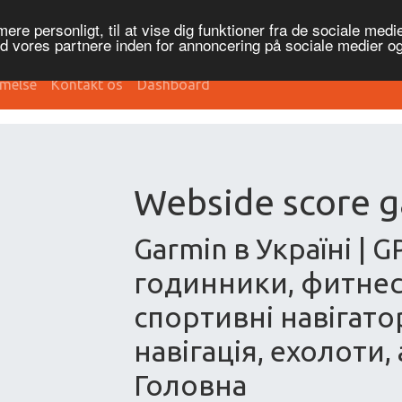
re personligt, til at vise dig funktioner fra de sociale medier
ed vores partnere inden for annoncering på sociale medier 
melse
Kontakt os
Dashboard
Webside score g
Garmin в Україні | 
годинники, фитнес
спортивні навігато
навігація, ехолоти,
Головна