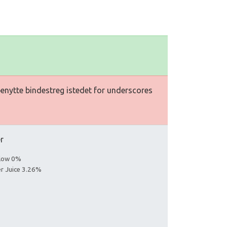
 benytte bindestreg istedet for underscores
er
llow 0%
er Juice 3.26%