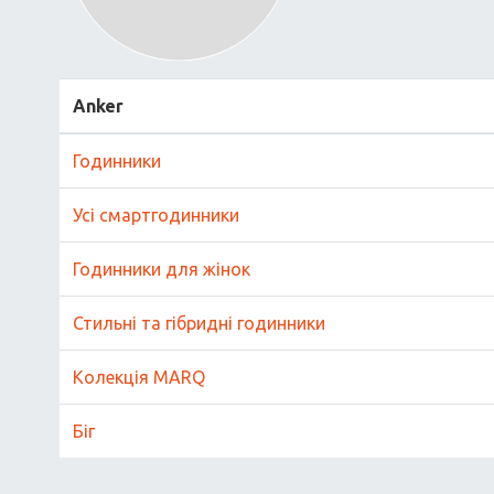
Anker
Годинники
Усі смартгодинники
Годинники для жінок
Стильні та гібридні годинники
Колекція MARQ
Біг