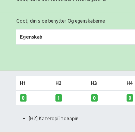
Godt, din side benytter Og egenskaberne
Egenskab
H1
H2
H3
H4
0
1
0
0
[H2] Категорії товарів