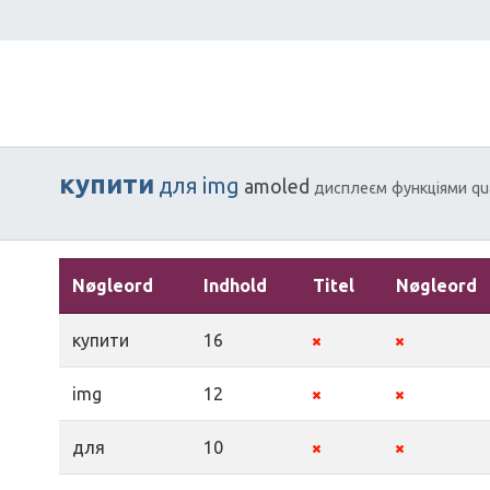
купити
для
img
amoled
дисплеєм
функціями
qu
Nøgleord
Indhold
Titel
Nøgleord
купити
16
img
12
для
10