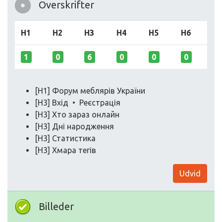
Overskrifter
H1
H2
H3
H4
H5
H6
1
0
6
0
0
0
[H1] Форум меблярів України
[H3] Вхід • Реєстрація
[H3] Хто зараз онлайн
[H3] Дні народження
[H3] Статистика
[H3] Хмара тегів
Udvid
Billeder