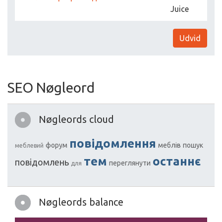
Juice
Udvid
SEO Nøgleord
Nøgleords cloud
повідомлення
форум
меблів
пошук
меблевий
тем
останнє
повідомлень
переглянути
для
Nøgleords balance