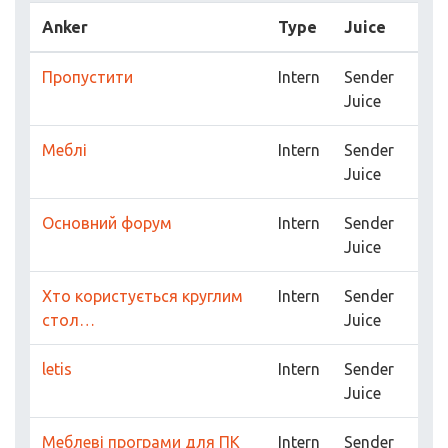
Anker
Type
Juice
Пропустити
Intern
Sender
Juice
Меблі
Intern
Sender
Juice
Основний форум
Intern
Sender
Juice
Хто користується круглим
Intern
Sender
стол…
Juice
letis
Intern
Sender
Juice
Меблеві програми для ПК
Intern
Sender