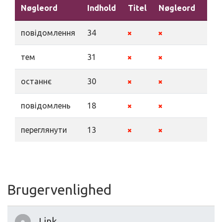
Nøgleord
Indhold
Titel
Nøgleord
Bes
повідомлення
34
тем
31
останнє
30
повідомлень
18
переглянути
13
Brugervenlighed
Link