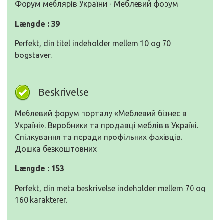
Форум меблярів України - Меблевий форум
Længde : 39
Perfekt, din titel indeholder mellem 10 og 70
bogstaver.
Beskrivelse
Меблевий форум порталу «Меблевий бізнес в
Україні». Виробники та продавці меблів в Україні.
Спілкування та поради профільних фахівців.
Дошка безкоштовних
Længde : 153
Perfekt, din meta beskrivelse indeholder mellem 70 og
160 karakterer.