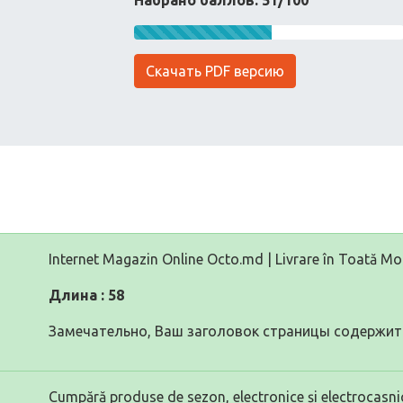
Набрано баллов: 51/100
Скачать PDF версию
Internet Magazin Online Octo.md | Livrare în Toată M
Длина : 58
Замечательно, Ваш заголовок страницы содержит 
Cumpără produse de sezon, electronice și electrocasni