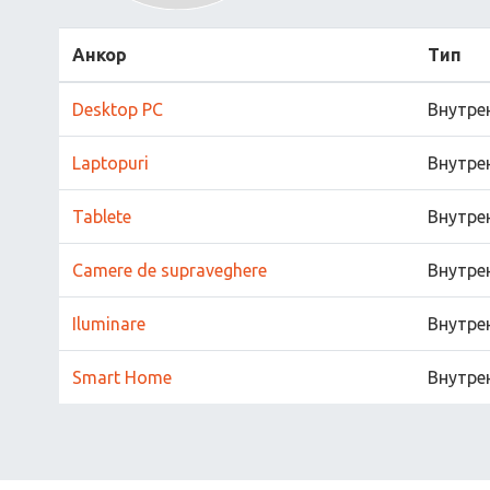
Анкор
Тип
Desktop PC
Внутре
Laptopuri
Внутре
Tablete
Внутре
Camere de supraveghere
Внутре
Iluminare
Внутре
Smart Home
Внутре