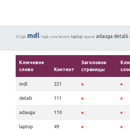
mdl
adauga
detalii
laptop
512gb
16gb
core
lenovo
aparat
Ключевое
Заголовок
Кл
слово
Контент
страницы
сло
mdl
221
detalii
111
adauga
110
laptop
49