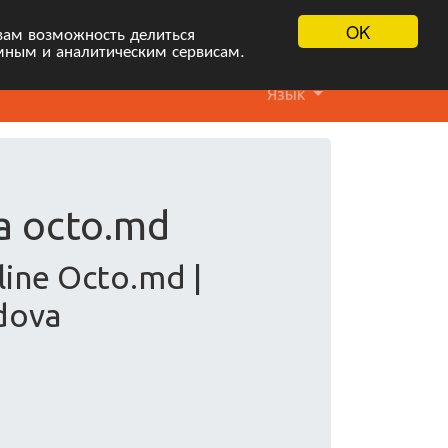
OK
вам возможность делиться
мным и аналитическим сервисам.
Язык
а octo.md
line Octo.md |
ldova