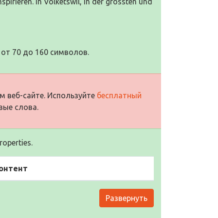
pirieren. In Volketswil, in der grössten und
от 70 до 160 символов.
м веб-сайте. Используйте
бесплатный
вые слова.
operties.
онтент
Развернуть