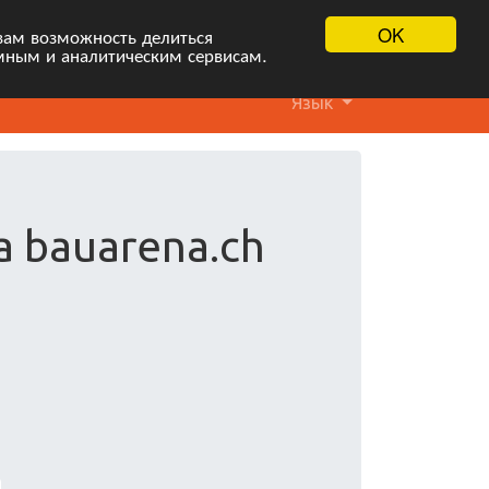
OK
вам возможность делиться
мным и аналитическим сервисам.
Язык
а bauarena.ch