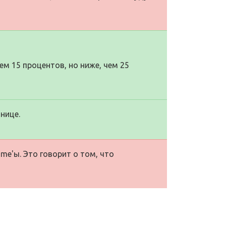
м 15 процентов, но ниже, чем 25
нице.
me'ы. Это говорит о том, что