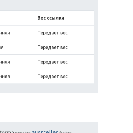
Вес ссылки
нняя
Передает вес
яя
Передает вес
нняя
Передает вес
нняя
Передает вес
aussteller
iterma