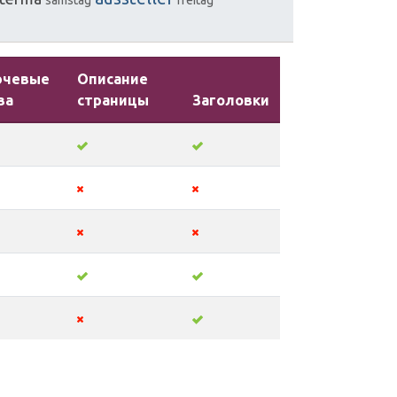
samstag
freitag
ючевые
Описание
ва
страницы
Заголовки