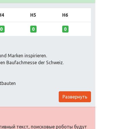
H4
H5
H6
0
0
0
und Marken inspirieren.
igen Baufachmesse der Schweiz.
ltbauten
Развернуть
ативный текст, поисковые роботы будут