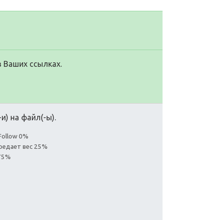
в Ваших ссылках.
и) на файл(-ы).
Follow 0%
ередает вес 25%
75%