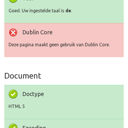
Goed. Uw ingestelde taal is
de
.
Dublin Core
Deze pagina maakt geen gebruik van Dublin Core.
Document
Doctype
HTML 5
Encoding