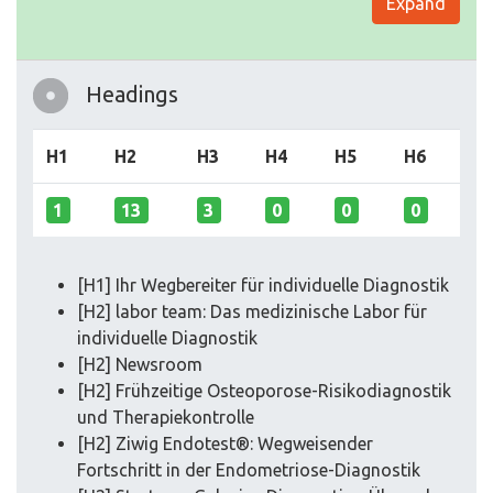
Expand
Headings
H1
H2
H3
H4
H5
H6
1
13
3
0
0
0
[H1] Ihr Wegbereiter für individuelle Diagnostik
[H2] labor team: Das medizinische Labor für
individuelle Diagnostik
[H2] Newsroom
[H2] Frühzeitige Osteoporose-Risikodiagnostik
und Therapiekontrolle
[H2] Ziwig Endotest®: Wegweisender
Fortschritt in der Endometriose-Diagnostik