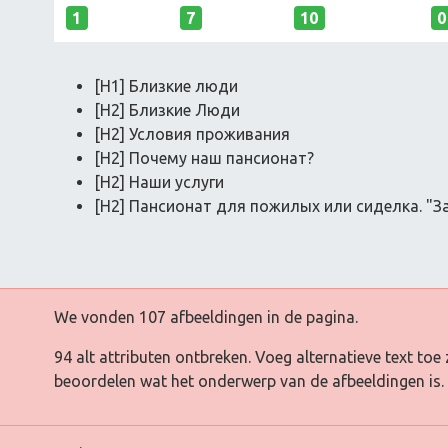
1
7
10
0
[H1] Близкие люди
[H2] Близкие Люди
[H2] Условия проживания
[H2] Почему наш пансионат?
[H2] Наши услуги
[H2] Пансионат для пожилых или сиделка. "За
We vonden 107 afbeeldingen in de pagina.
94 alt attributen ontbreken. Voeg alternatieve text t
beoordelen wat het onderwerp van de afbeeldingen is.