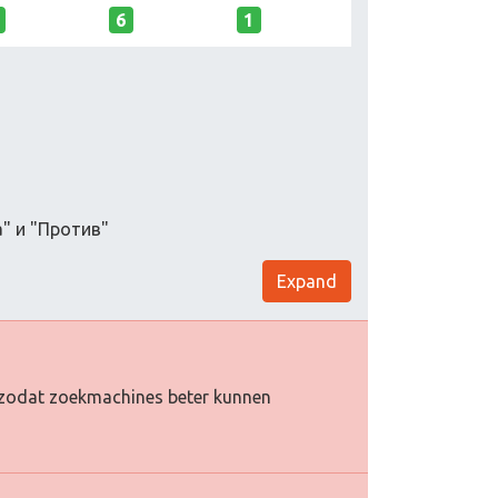
6
1
" и "Против"
Expand
oe zodat zoekmachines beter kunnen