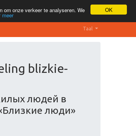
OK
en om onze verkeer te analyseren. We
r meer
Taal
ing blizkie-
жилых людей в
 «Близкие люди»