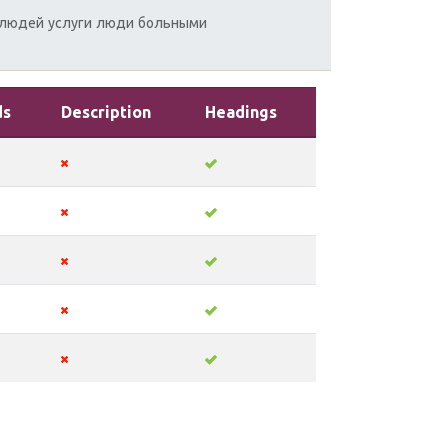
людей
услуги
люди
больными
ds
Description
Headings