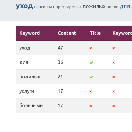
уход
для
пожилых
пансионат
престарелых
после
Keyword
Content
Title
Keywor
уход
47
для
36
пожилых
21
услуги
17
больными
17