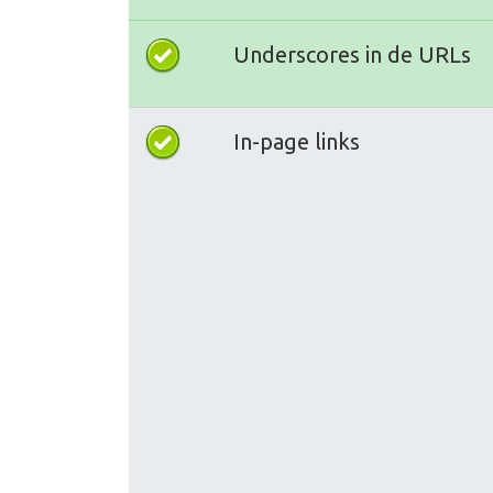
Underscores in de URLs
In-page links