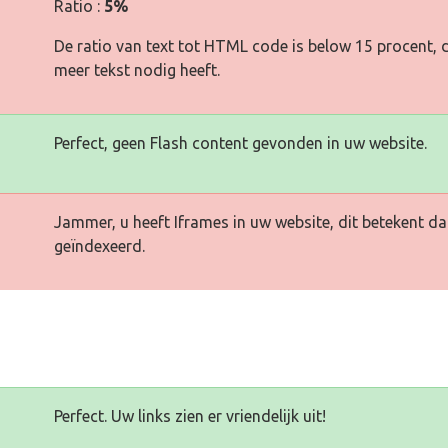
Ratio :
5%
De ratio van text tot HTML code is below 15 procent, d
meer tekst nodig heeft.
Perfect, geen Flash content gevonden in uw website.
Jammer, u heeft Iframes in uw website, dit betekent d
geïndexeerd.
Perfect. Uw links zien er vriendelijk uit!