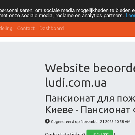
personaliseren, om sociale media mogelijkheden te bieden 
met onze sociale media, reclame en analytics partners.
Lee
deling
Contact
Dashboard
Website beoordel
ludi.com.ua
Пансионат для по
Киеве - Пансионат
Gegenereerd op November 21 2025 10:58 AM
Oude statistieken?
!