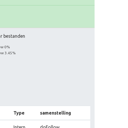
aar bestanden
low 0%
low 3.45%
Type
samenstelling
Intern
doFollow