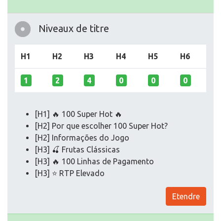
Niveaux de titre
H1
H2
H3
H4
H5
H6
1
2
4
0
0
0
[H1] 🔥 100 Super Hot 🔥
[H2] Por que escolher 100 Super Hot?
[H2] Informações do Jogo
[H3] 🍒 Frutas Clássicas
[H3] 🔥 100 Linhas de Pagamento
[H3] ⭐ RTP Elevado
Etendre