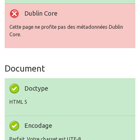
Dublin Core
Cette page ne profite pas des métadonnées Dublin
Core.
Document
Doctype
HTML 5
Encodage
Parfait. Votre charset est UTF-8.