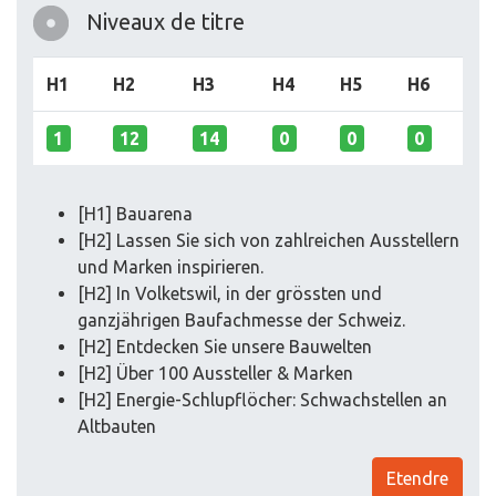
Niveaux de titre
H1
H2
H3
H4
H5
H6
1
12
14
0
0
0
[H1] Bauarena
[H2] Lassen Sie sich von zahlreichen Ausstellern
und Marken inspirieren.
[H2] In Volketswil, in der grössten und
ganzjährigen Baufachmesse der Schweiz.
[H2] Entdecken Sie unsere Bauwelten
[H2] Über 100 Aussteller & Marken
[H2] Energie-Schlupflöcher: Schwachstellen an
Altbauten
Etendre