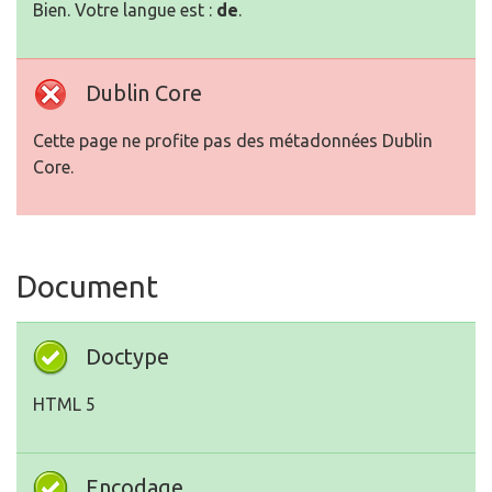
Bien. Votre langue est :
de
.
Dublin Core
Cette page ne profite pas des métadonnées Dublin
Core.
Document
Doctype
HTML 5
Encodage